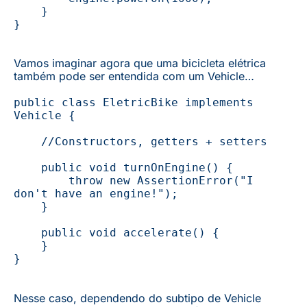
    } 
}
Vamos imaginar agora que uma bicicleta elétrica
também pode ser entendida com um Vehicle…
public
class
EletricBike
implements
Vehicle { 
    //Constructors, getters + setters
    public
void
turnOnEngine
()
 { 
        throw
new
AssertionError
(
"I 
don't have an engine!"
);
    } 
    public
void
accelerate
()
 { 
    } 
}
Nesse caso, dependendo do subtipo de Vehicle