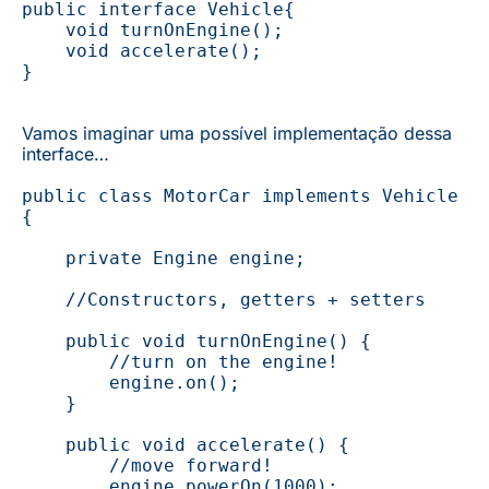
public
interface
 Vehicle{
    void
turnOnEngine
()
; 
    void
accelerate
()
; 
}
Vamos imaginar uma possível implementação dessa
interface…
public
class
MotorCar
implements
 Vehicle 
{ 
    private
 Engine engine; 
    //Constructors, getters + setters
    public
void
turnOnEngine
()
 { 
        //turn on the engine!
        engine.on(); 
    } 
    public
void
accelerate
()
 { 
        //move forward!
        engine.powerOn(
1000
); 