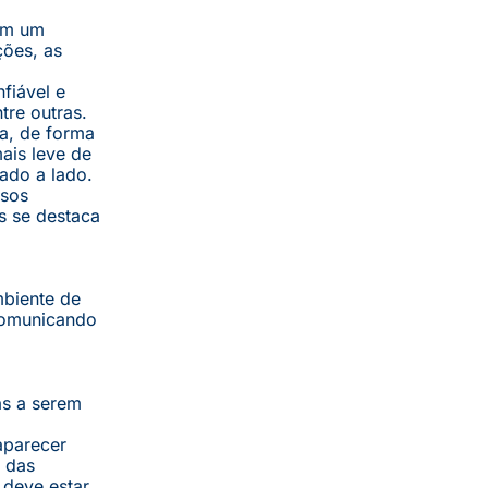
com um
ções, as
fiável e
tre outras.
ja, de forma
mais leve de
ado a lado.
rsos
s se destaca
mbiente de
 comunicando
as a serem
aparecer
e das
 deve estar