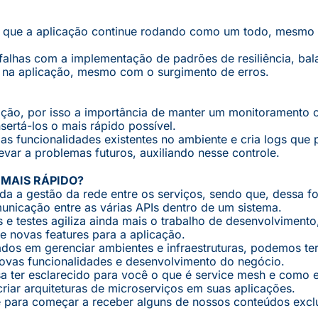
ara que a aplicação continue rodando como um todo, mesmo
falhas com a implementação de padrões de resiliência, ba
sos na aplicação, mesmo com o surgimento de erros.
mação, por isso a importância de manter um monitoramento 
sertá-los o mais rápido possível.
 funcionalidades existentes no ambiente e cria logs que
var a problemas futuros, auxiliando nesse controle.
 MAIS RÁPIDO?
a a gestão da rede entre os serviços, sendo que, dessa f
nicação entre as várias APIs dentro de um sistema.
 e testes agiliza ainda mais o trabalho de desenvolviment
e novas features para a aplicação.
os em gerenciar ambientes e infraestruturas, podemos te
novas funcionalidades e desenvolvimento do negócio.
a ter esclarecido para você o que é service mesh e como 
iar arquiteturas de microserviços em suas aplicações.
e para começar a receber alguns de nossos conteúdos excl