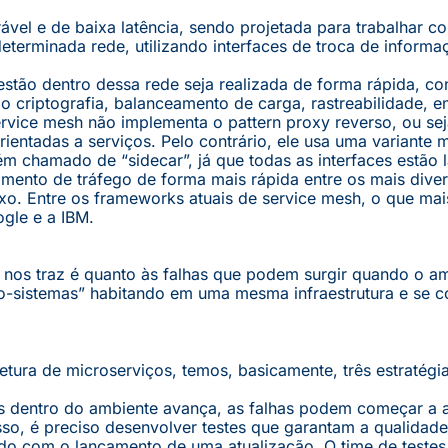
ável e de baixa latência, sendo projetada para trabalhar 
erminada rede, utilizando interfaces de troca de informa
estão dentro dessa rede seja realizada de forma rápida, con
o criptografia, balanceamento de carga, rastreabilidade, en
service mesh não implementa o pattern proxy reverso, ou se
ientadas a serviços. Pelo contrário, ele usa uma variante 
 chamado de “sidecar”, já que todas as interfaces estão l
amento de tráfego de forma mais rápida entre os mais dive
luxo. Entre os frameworks atuais de service mesh, o que mai
gle e a IBM.
s nos traz é quanto às falhas que podem surgir quando o a
“co-sistemas” habitando em uma mesma infraestrutura e se
tetura de microserviços, temos, basicamente, três estratégi
ços dentro do ambiente avança, as falhas podem começar a 
so, é preciso desenvolver testes que garantam a qualidad
ado com o lançamento de uma atualização. O time de testes