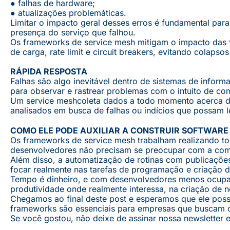
● falhas de hardware;
● atualizações problemáticas.
Limitar o impacto geral desses erros é fundamental p
presença do serviço que falhou.
Os frameworks de service mesh mitigam o impacto das 
de carga, rate limit e circuit breakers, evitando colap
RÁPIDA RESPOSTA
Falhas são algo inevitável dentro de sistemas de infor
para observar e rastrear problemas com o intuito de con
Um service meshcoleta dados a todo momento acerca das
analisados em busca de falhas ou indícios que possam le
COMO ELE PODE AUXILIAR A CONSTRUIR SOFTWARE
Os frameworks de service mesh trabalham realizando tod
desenvolvedores não precisam se preocupar com a comu
Além disso, a automatização de rotinas com publicações
focar realmente nas tarefas de programação e criação d
Tempo é dinheiro, e com desenvolvedores menos ocupad
produtividade onde realmente interessa, na criação de 
Chegamos ao final deste post e esperamos que ele poss
frameworks são essenciais para empresas que buscam cr
Se você gostou, não deixe de assinar nossa newsletter 