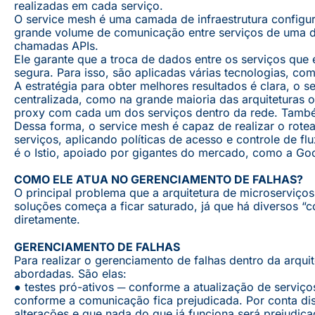
realizadas em cada serviço.
O service mesh é uma camada de infraestrutura configur
grande volume de comunicação entre serviços de uma det
chamadas APIs.
Ele garante que a troca de dados entre os serviços que 
segura. Para isso, são aplicadas várias tecnologias, com
A estratégia para obter melhores resultados é clara, o 
centralizada, como na grande maioria das arquiteturas or
proxy com cada um dos serviços dentro da rede. Também
Dessa forma, o service mesh é capaz de realizar o rote
serviços, aplicando políticas de acesso e controle de f
é o Istio, apoiado por gigantes do mercado, como a Goo
COMO ELE ATUA NO GERENCIAMENTO DE FALHAS?
O principal problema que a arquitetura de microserviço
soluções começa a ficar saturado, já que há diversos 
diretamente.
GERENCIAMENTO DE FALHAS
Para realizar o gerenciamento de falhas dentro da arqui
abordadas. São elas:
● testes pró-ativos ─ conforme a atualização de servi
conforme a comunicação fica prejudicada. Por conta dis
alterações e que nada do que já funciona será prejudic