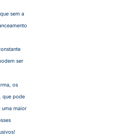
 que sem a
lanceamento
constante
 podem ser
orma, os
o, que pode
r uma maior
esses
usivos!