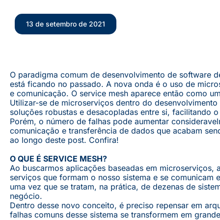
13 de setembro de 2021
O paradigma comum de desenvolvimento de software de f
está ficando no passado. A nova onda é o uso de micr
e comunicação. O service mesh aparece então como uma
Utilizar-se de microserviços dentro do desenvolvimento 
soluções robustas e desacopladas entre si, facilitando
Porém, o número de falhas pode aumentar consideravel
comunicação e transferência de dados que acabam send
ao longo deste post. Confira!
O QUE É SERVICE MESH?
Ao buscarmos aplicações baseadas em microserviços, a l
serviços que formam o nosso sistema e se comunicam em
uma vez que se tratam, na prática, de dezenas de sist
negócio.
Dentro desse novo conceito, é preciso repensar em arq
falhas comuns desse sistema se transformem em grande