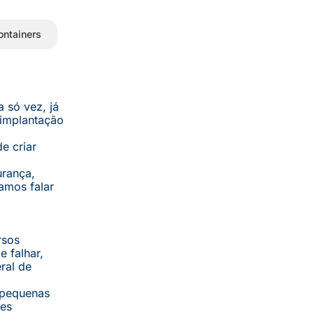
ontainers
 só vez, já
 implantação
e criar
urança,
amos falar
rsos
 falhar,
ral de
 pequenas
ões